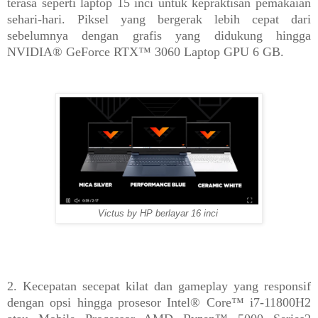
terasa seperti laptop 15 inci untuk kepraktisan pemakaian
sehari-hari. Piksel yang bergerak lebih cepat dari
sebelumnya dengan grafis yang didukung hingga
NVIDIA® GeForce RTX™ 3060 Laptop GPU 6 GB.
Victus by HP berlayar 16 inci
2. Kecepatan secepat kilat dan gameplay yang responsif
dengan opsi hingga prosesor Intel® Core™ i7-11800H2