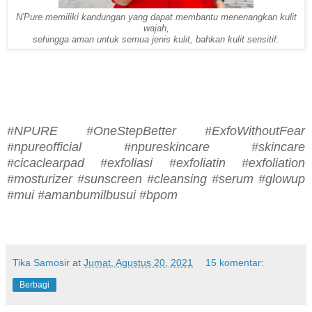
N'Pure memiliki kandungan yang dapat membantu menenangkan kulit
wajah,
sehingga aman untuk semua jenis kulit, bahkan kulit sensitif.
#NPURE #OneStepBetter #ExfoWithoutFear
#npureofficial #npureskincare #skincare
#cicaclearpad #exfoliasi #exfoliatin #exfoliation
#mosturizer #sunscreen #cleansing #serum #glowup
#mui #amanbumilbusui #bpom
Tika Samosir
at
Jumat, Agustus 20, 2021
15 komentar:
Berbagi