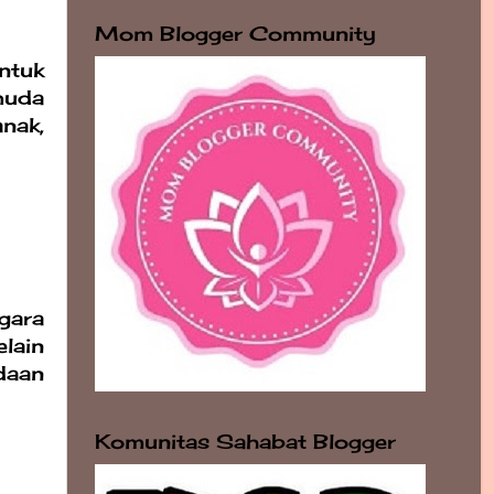
Mom Blogger Community
ntuk
muda
nak,
gara
lain
daan
Komunitas Sahabat Blogger