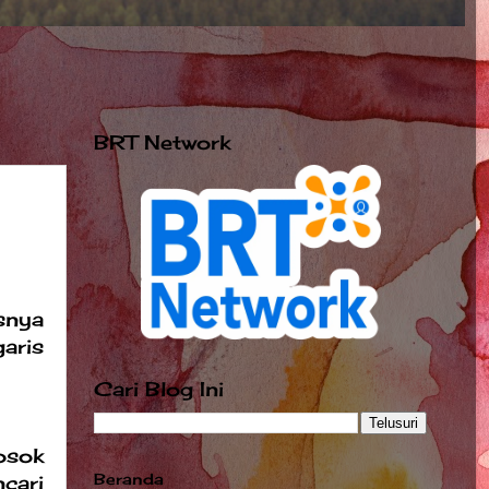
BRT Network
snya
aris
Cari Blog Ini
osok
cari
Beranda