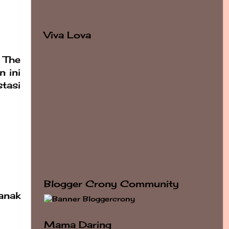
Viva Lova
 The
n ini
tasi
Blogger Crony Community
anak
Mama Daring