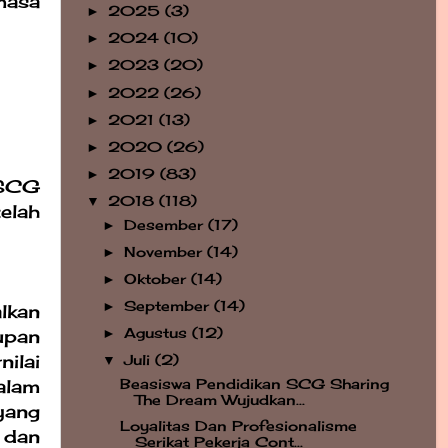
masa
2025
(3)
►
2024
(10)
►
2023
(20)
►
2022
(26)
►
2021
(13)
►
2020
(26)
►
2019
(83)
►
 SCG
2018
(118)
▼
elah
Desember
(17)
►
November
(14)
►
Oktober
(14)
►
September
(14)
►
lkan
upan
Agustus
(12)
►
ilai
Juli
(2)
▼
alam
Beasiswa Pendidikan SCG Sharing
The Dream Wujudkan...
yang
Loyalitas Dan Profesionalisme
 dan
Serikat Pekerja Cont...