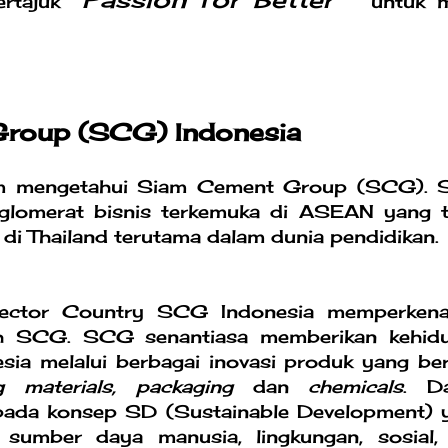
ertajuk
untuk 
roup (SCG) Indonesia
um mengetahui Siam Cement Group (SCG).
nglomerat bisnis terkemuka di ASEAN yang t
di Thailand terutama dalam dunia pendidikan.
ector Country SCG Indonesia memperkena
eh SCG. SCG senantiasa memberikan kehid
sia melalui berbagai inovasi produk yang bern
ng materials, packaging
dan
chemicals
. D
pada konsep SD (Sustainable Development) 
sumber daya manusia, lingkungan, sosial,