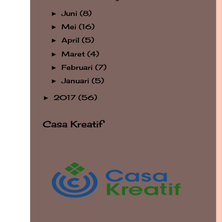
Juni
(8)
►
Mei
(16)
►
April
(5)
►
Maret
(4)
►
Februari
(7)
►
Januari
(5)
►
2017
(56)
►
Casa Kreatif