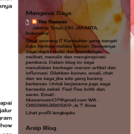
mnya
Mengenai Saya
Tika Samosir
Jakarta Timur, DKI JAKARTA,
Indonesia
Saya seorang IT Konsultan yang sangat
suka berbagi melalui tulisan. Semuanya
saya dapat mulai dari mendengar,
melihat, menulis dan menginspirasi
pembaca. Dalam blog ini saya
menuliskan berbagai macam artikel dan
informasi. Silahkan komen, email, chat
dan wa saya jika ada yang kurang
berkenan. Untuk kerjasama juga saya
bersedia sekali. Feel free kritik dan
saran. Email :
tikasamosir07@gmail.com WA :
apai
085886386569 Je T' Aime
alur
Lihat profil lengkapku
gram
show
Arsip Blog