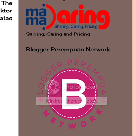
 The
ktor
atas
Sahring, Caring and Pricing
Blogger Perempuan Network