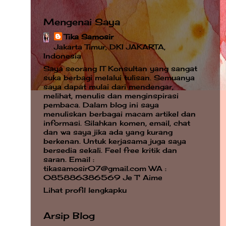
Mengenai Saya
Tika Samosir
Jakarta Timur, DKI JAKARTA,
Indonesia
Saya seorang IT Konsultan yang sangat
suka berbagi melalui tulisan. Semuanya
saya dapat mulai dari mendengar,
melihat, menulis dan menginspirasi
pembaca. Dalam blog ini saya
menuliskan berbagai macam artikel dan
informasi. Silahkan komen, email, chat
dan wa saya jika ada yang kurang
berkenan. Untuk kerjasama juga saya
bersedia sekali. Feel free kritik dan
saran. Email :
tikasamosir07@gmail.com WA :
085886386569 Je T' Aime
Lihat profil lengkapku
Arsip Blog