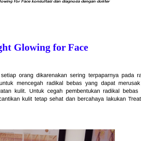
owing for Face konsultasi dan diagnosa dengan dokter
ght Glowing for Face
 setiap orang dikarenakan sering terpaparnya pada ra
u untuk mencegah radikal bebas yang dapat merusak 
tan kulit. Untuk cegah pembentukan radikal bebas
ntikan kulit tetap sehat dan bercahaya lakukan Trea