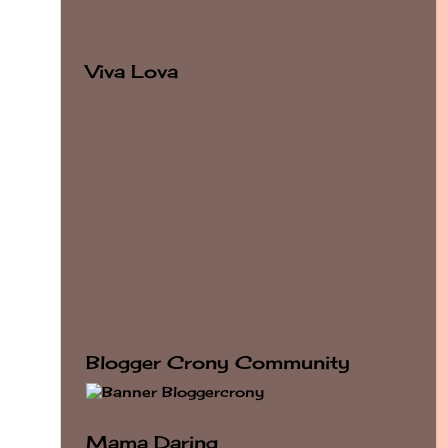
Viva Lova
Blogger Crony Community
Mama Daring