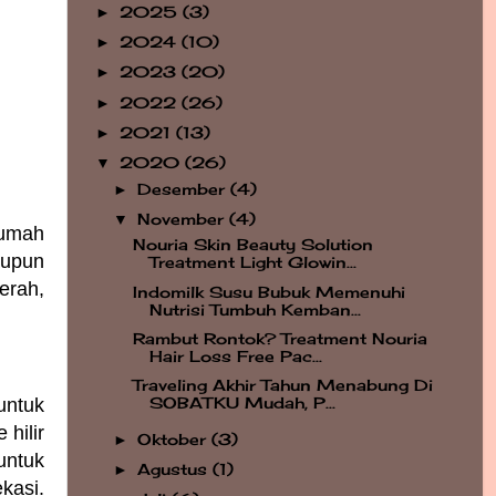
2025
(3)
►
2024
(10)
►
2023
(20)
►
2022
(26)
►
2021
(13)
►
2020
(26)
▼
Desember
(4)
►
November
(4)
▼
rumah
Nouria Skin Beauty Solution
aupun
Treatment Light Glowin...
erah,
Indomilk Susu Bubuk Memenuhi
Nutrisi Tumbuh Kemban...
Rambut Rontok? Treatment Nouria
Hair Loss Free Pac...
Traveling Akhir Tahun Menabung Di
untuk
SOBATKU Mudah, P...
 hilir
Oktober
(3)
►
untuk
Agustus
(1)
►
kasi.