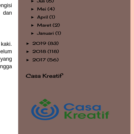
Juli
(6)
►
ngisi
Mei
(4)
►
u dan
April
(1)
►
Maret
(2)
►
Januari
(1)
►
2019
(83)
kaki.
►
belum
2018
(118)
►
 yang
2017
(56)
►
ingga
Casa Kreatif