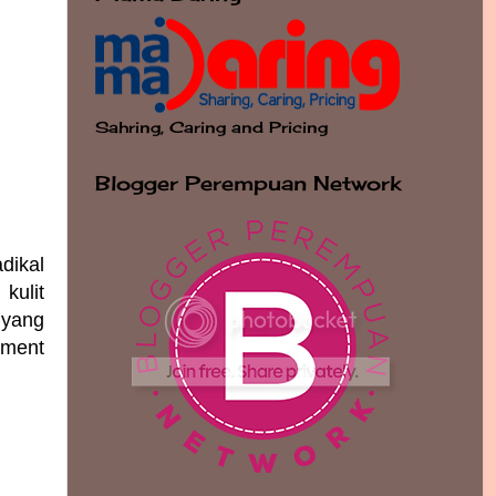
Sahring, Caring and Pricing
Blogger Perempuan Network
dikal
kulit
 yang
tment