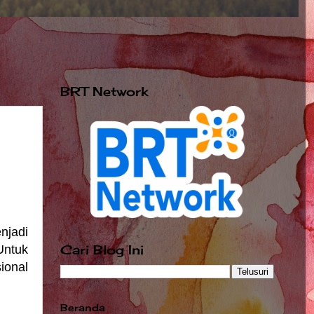
BRT Network
njadi
Cari Blog Ini
Untuk
ional
Beranda