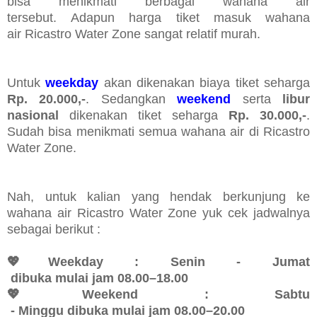
bisa menikmati berbagai wahana air
tersebut.
Adapun h
arga tiket masuk wahana
air
Ricastro Water Zone sangat relatif murah.
Untuk
weekday
akan dikenakan biaya tiket seharga
Rp. 20.000,-
. Sedangkan
weekend
serta
libur
nasional
dikenakan tiket seharga
Rp.
30.000,-
.
Sudah bisa menikmati semua wahana air di Ricastro
Water Zone.
Nah, untuk kalian yang hendak berkunjung ke
wahana air Ricastro Water Zone yuk cek jadwalnya
sebagai berikut :
💖Weekday : Senin - Jumat
 dibuka mulai jam 
08.00–18.00
💖Weekend : Sabtu
 - Minggu 
dibuka mulai jam 
08.00–20.00