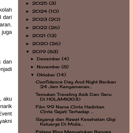
2025
(3)
►
kolah
2024
(10)
►
 dari
2023
(20)
►
aran.
2022
(26)
►
 juga
2021
(13)
►
2020
(26)
►
2019
(83)
▼
Desember
(4)
►
g dan
November
(8)
►
njadi
Oktober
(14)
▼
Confidence Day And Night Berikan
24 Jam Kenyamanan...
Temukan Traveling Asik Dan Seru
, aku
Di HOLAMIGO.ID
narik
Film 99 Nama Cinta Hadirkan
Cinta Sejati Terhadap ...
Event
Sayangi dan Rawat Kesehatan Gigi
yakni
Keluarga Di Mulia...
Palapa Ring Menyatukan Bangsa