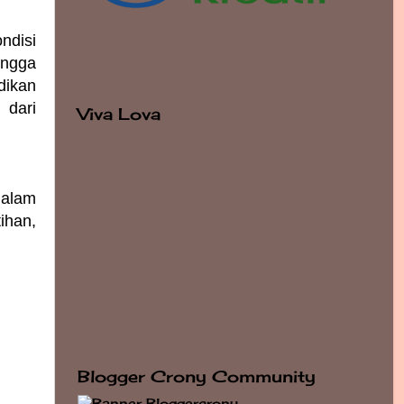
ndisi
angga
dikan
 dari
Viva Lova
dalam
ihan,
Blogger Crony Community