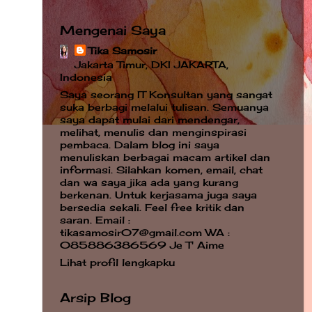
Mengenai Saya
Tika Samosir
Jakarta Timur, DKI JAKARTA,
Indonesia
Saya seorang IT Konsultan yang sangat
suka berbagi melalui tulisan. Semuanya
saya dapat mulai dari mendengar,
melihat, menulis dan menginspirasi
pembaca. Dalam blog ini saya
menuliskan berbagai macam artikel dan
informasi. Silahkan komen, email, chat
dan wa saya jika ada yang kurang
berkenan. Untuk kerjasama juga saya
bersedia sekali. Feel free kritik dan
saran. Email :
tikasamosir07@gmail.com WA :
085886386569 Je T' Aime
Lihat profil lengkapku
Arsip Blog