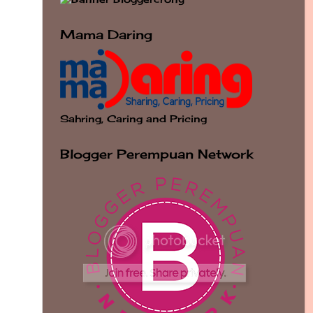
Mama Daring
Sahring, Caring and Pricing
Blogger Perempuan Network