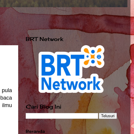
BRT Network
 pula
mbaca
 ilmu
Cari Blog Ini
Beranda