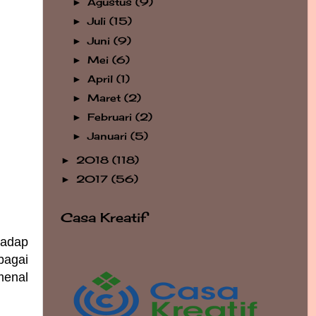
Agustus
(9)
►
Juli
(15)
►
Juni
(9)
►
Mei
(6)
►
April
(1)
►
Maret
(2)
►
Februari
(2)
►
Januari
(5)
►
2018
(118)
►
2017
(56)
►
Casa Kreatif
hadap
bagai
menal