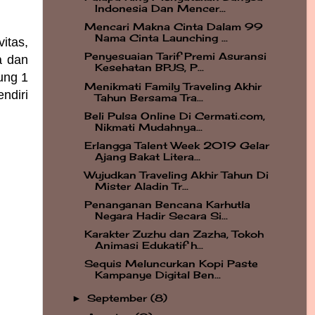
Indonesia Dan Mencer...
Mencari Makna Cinta Dalam 99
Nama Cinta Launching ...
itas,
Penyesuaian Tarif Premi Asuransi
a dan
Kesehatan BPJS, P...
ung 1
Menikmati Family Traveling Akhir
ndiri
Tahun Bersama Tra...
Beli Pulsa Online Di Cermati.com,
Nikmati Mudahnya...
Erlangga Talent Week 2019 Gelar
Ajang Bakat Litera...
Wujudkan Traveling Akhir Tahun Di
Mister Aladin Tr...
Penanganan Bencana Karhutla
Negara Hadir Secara Si...
Karakter Zuzhu dan Zazha, Tokoh
Animasi Edukatif h...
Sequis Meluncurkan Kopi Paste
Kampanye Digital Ben...
September
(8)
►