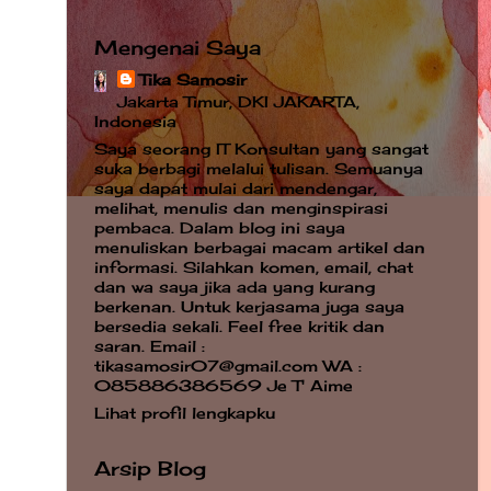
Mengenai Saya
Tika Samosir
Jakarta Timur, DKI JAKARTA,
Indonesia
Saya seorang IT Konsultan yang sangat
suka berbagi melalui tulisan. Semuanya
saya dapat mulai dari mendengar,
melihat, menulis dan menginspirasi
pembaca. Dalam blog ini saya
menuliskan berbagai macam artikel dan
informasi. Silahkan komen, email, chat
dan wa saya jika ada yang kurang
berkenan. Untuk kerjasama juga saya
bersedia sekali. Feel free kritik dan
saran. Email :
tikasamosir07@gmail.com WA :
085886386569 Je T' Aime
Lihat profil lengkapku
Arsip Blog