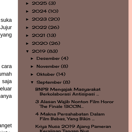
2025
(3)
►
2024
(10)
►
2023
(20)
 suka
►
Jujur
2022
(26)
►
 yang
2021
(13)
►
2020
(26)
►
2019
(83)
▼
Desember
(4)
►
 cara
November
(8)
►
rumah
Oktober
(14)
►
 saja
September
(8)
▼
eluar
BNPB Mengajak Masyarakat
Berkolaborasi Antisipasi ...
hanya
3 Alasan Wajib Nonton Film Horor
The Finale SICCIN...
4 Makna Persahabatan Dalam
Film Bebas, Yang Bikin ...
anget
Kriya Nusa 2019 Ajang Pameran
Kerajinan Tangan Nus...