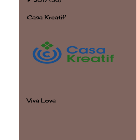
2017
(56)
►
Casa Kreatif
Viva Lova