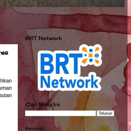
BRT Network
res
ahkan
tuman
butan
Cari Blog Ini
Beranda