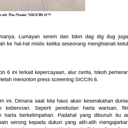
 sih The Finale "SICCIN 6"?
tamanya. Lumayan serem dan bikin dag dig dug juga
ah ke hal-hal mistis ketika seseorang menghianati ketu
 6 ini terkait kepercayaan, alur cerita, tokoh pemera
setelah menonton press screening SICCIN 6.
lm ini. Dimana saat kita haus akan keserakahan dunia,
 kebencian. Seperti perebutan harta warisan, fil
 harta berkelimpahan. Padahal yang dibunuh itu a
in serong kepada dukun yang alih-alih mengajarkan