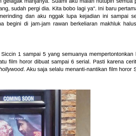
gelagak manjanya. Suami aku malah nutupin semua p
g, sudah pergi dia. Kita bobo lagi ya". Ini baru pertama
rinding dan aku nggak lupa kejadian ini sampai se
ma begini di jam-jam rawan berkeliaran makhluk halu
erial Siccin 1 sampai 5 yang semuanya mempertontonkan 
 film horor dibuat sampai 6 serial. Pasti karena ceri
hollywood
. Aku saja selalu menanti-nantikan film horor 