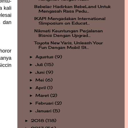
intu-
Bebelac Hadirkan BebeLand Untuk
 kali
Mengasah Rasa Pedu...
lesai
IKAPI Mengadakan International
s dan
Simposium on Educat...
Nikmati Keuntungan Perjalanan
Bisnis Dengan Upgrad...
Toyota New Yaris, Unleash Your
Fun Dengan Mobil St...
horor
Agustus
(9)
►
tanya
Juli
(15)
Siccin
►
Juni
(9)
►
Mei
(6)
►
April
(1)
►
Maret
(2)
►
Februari
(2)
►
Januari
(5)
►
2018
(118)
►