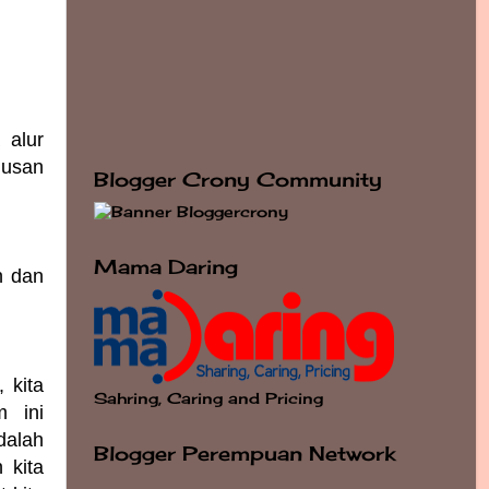
 alur
lusan
Blogger Crony Community
Mama Daring
n dan
 kita
Sahring, Caring and Pricing
m ini
dalah
Blogger Perempuan Network
 kita