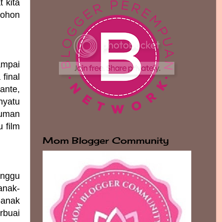
 kita
mohon
ampai
final
ante,
nyatu
tuman
 film
Mom Blogger Community
anggu
anak-
-anak
rbuai