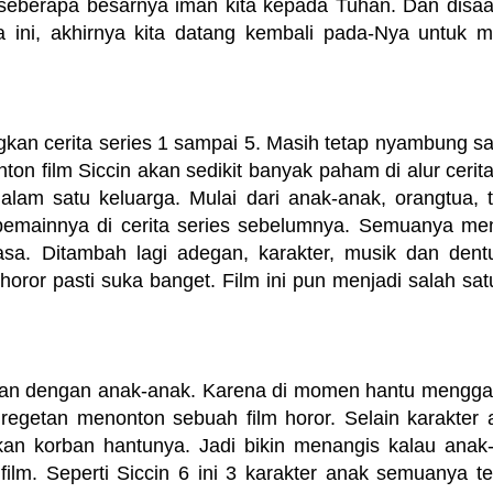
erapa besarnya iman kita kepada Tuhan. Dan disaat
 ini, akhirnya kita datang kembali pada-Nya untuk 
gkan cerita series 1 sampai 5. Masih tetap nyambung s
on film Siccin akan sedikit banyak paham di alur cerita 
alam satu keluarga. Mulai dari anak-anak, orangtua, t
pemainnya di cerita series sebelumnya. Semuanya me
sa. Ditambah lagi adegan, karakter, musik dan den
horor pasti suka banget. Film ini pun menjadi salah satu
libatkan dengan anak-anak. Karena di momen hantu mengg
egetan menonton sebuah film horor. Selain karakter 
kan korban hantunya. Jadi bikin menangis kalau anak
ilm. Seperti Siccin 6 ini 3 karakter anak semuanya te