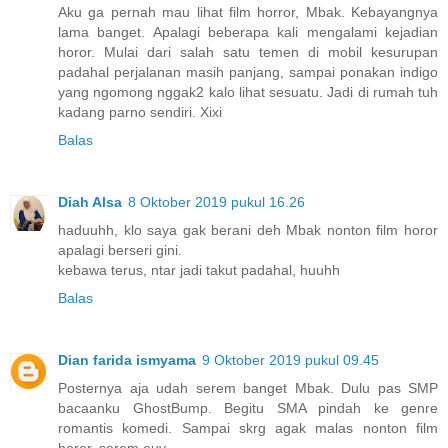
Aku ga pernah mau lihat film horror, Mbak. Kebayangnya
lama banget. Apalagi beberapa kali mengalami kejadian
horor. Mulai dari salah satu temen di mobil kesurupan
padahal perjalanan masih panjang, sampai ponakan indigo
yang ngomong nggak2 kalo lihat sesuatu. Jadi di rumah tuh
kadang parno sendiri. Xixi
Balas
Diah Alsa
8 Oktober 2019 pukul 16.26
haduuhh, klo saya gak berani deh Mbak nonton film horor
apalagi berseri gini.
kebawa terus, ntar jadi takut padahal, huuhh
Balas
Dian farida ismyama
9 Oktober 2019 pukul 09.45
Posternya aja udah serem banget Mbak. Dulu pas SMP
bacaanku GhostBump. Begitu SMA pindah ke genre
romantis komedi. Sampai skrg agak malas nonton film
horor, serem euy