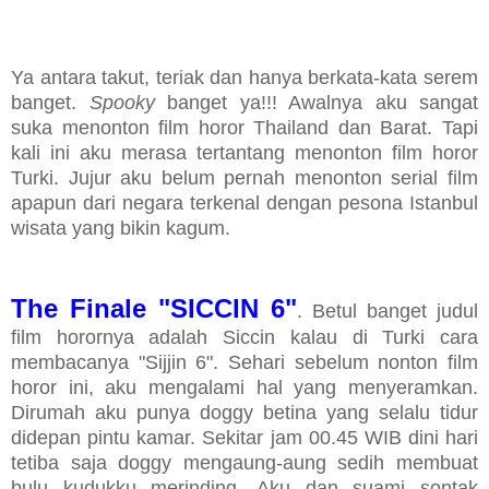
Ya antara takut, teriak dan hanya berkata-kata serem
banget.
Spooky
banget ya!!! Awalnya aku sangat
suka menonton film horor Thailand dan Barat. Tapi
kali ini aku merasa tertantang menonton film horor
Turki. Jujur aku belum pernah menonton serial film
apapun dari negara terkenal dengan pesona Istanbul
wisata yang bikin kagum.
The Finale "SICCIN 6"
. Betul banget judul
film horornya adalah Siccin kalau di Turki cara
membacanya "Sijjin 6". Sehari sebelum nonton film
horor ini, aku mengalami hal yang menyeramkan.
Dirumah aku punya doggy betina yang selalu tidur
didepan pintu kamar. Sekitar jam 00.45 WIB dini hari
tetiba saja doggy mengaung-aung sedih membuat
bulu kudukku merinding. Aku dan suami sontak