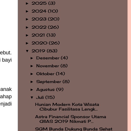
2025
(3)
►
2024
(10)
►
2023
(20)
►
2022
(26)
►
2021
(13)
►
2020
(26)
►
2019
(83)
▼
ebut.
Desember
(4)
►
 bayi
November
(8)
►
Oktober
(14)
►
September
(8)
►
 anak
Agustus
(9)
►
tahap
Juli
(15)
▼
njadi
Hunian Modern Kota Wisata
Cibubur Fasilitasa Lengk...
Astra Financial Sponsor Utama
GIIAS 2019 Nikmati P...
SGM Bunda Dukung Bunda Sehat