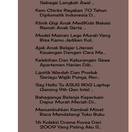
Sebagai Langkah Awal ...
Kem Chicks Rayakan 70 Tahun
Diplomatik Indonesia D...
Klinik Gigi Anak MediKids Bekasi
Ramah Anak Serta ...
Model Mainan Lego Murah Yang
Bisa Kamu Jadikan Kol...
Ajak Anak Belajar Literasi
Keuangan Dengan Cara Me...
Kelebihan Dan Kekurangan Sewa
Apartemen Harian Dib...
Lipstik Wardah Dan Produk
Sariayu Wajib Punya, Rec...
Say Hello To ASUS ROG Laptop
Gaming 9th Gen Intel ...
Bahagianya Belanja Keperluan
Dapur Murah Meriah Di...
Menumbuhkan Kembali Minat
Baca Mendatangi Toko Buku
16 Koleksi Drama Korea Dari
2009 Yang Paling Aku S...