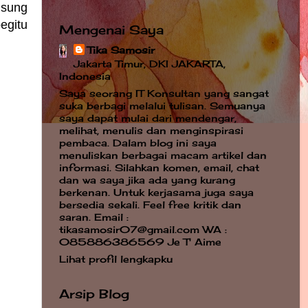
gsung
egitu
Mengenai Saya
Tika Samosir
Jakarta Timur, DKI JAKARTA,
Indonesia
Saya seorang IT Konsultan yang sangat
suka berbagi melalui tulisan. Semuanya
saya dapat mulai dari mendengar,
melihat, menulis dan menginspirasi
pembaca. Dalam blog ini saya
menuliskan berbagai macam artikel dan
informasi. Silahkan komen, email, chat
dan wa saya jika ada yang kurang
berkenan. Untuk kerjasama juga saya
bersedia sekali. Feel free kritik dan
saran. Email :
tikasamosir07@gmail.com WA :
085886386569 Je T' Aime
Lihat profil lengkapku
Arsip Blog