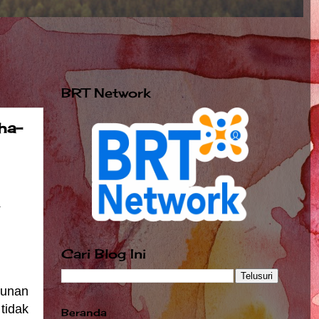
BRT Network
ha-
Cari Blog Ini
hunan
tidak
Beranda