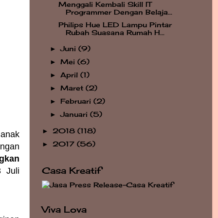
Menggali Kembali Skill IT
Programmer Dengan Belaja...
Philips Hue LED Lampu Pintar
Rubah Suasana Rumah H...
Juni
(9)
►
Mei
(6)
►
April
(1)
►
Maret
(2)
►
Februari
(2)
►
Januari
(5)
►
2018
(118)
►
 anak
2017
(56)
►
angan
gkan
Casa Kreatif
 Juli
Viva Lova