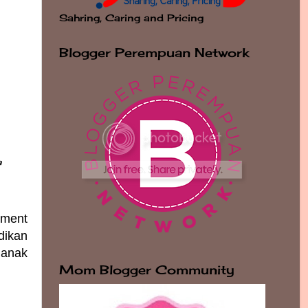
Sahring, Caring and Pricing
Blogger Perempuan Network
a
nment
dikan
 anak
Mom Blogger Community