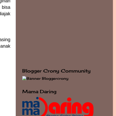
ginan
 bisa
iajak
asing
 anak
Blogger Crony Community
Mama Daring