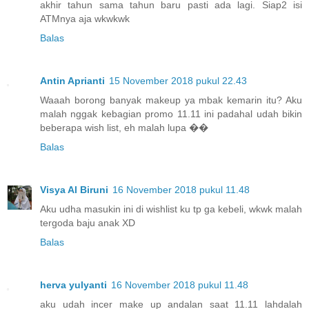
akhir tahun sama tahun baru pasti ada lagi. Siap2 isi
ATMnya aja wkwkwk
Balas
Antin Aprianti
15 November 2018 pukul 22.43
Waaah borong banyak makeup ya mbak kemarin itu? Aku
malah nggak kebagian promo 11.11 ini padahal udah bikin
beberapa wish list, eh malah lupa ��
Balas
Visya Al Biruni
16 November 2018 pukul 11.48
Aku udha masukin ini di wishlist ku tp ga kebeli, wkwk malah
tergoda baju anak XD
Balas
herva yulyanti
16 November 2018 pukul 11.48
aku udah incer make up andalan saat 11.11 lahdalah