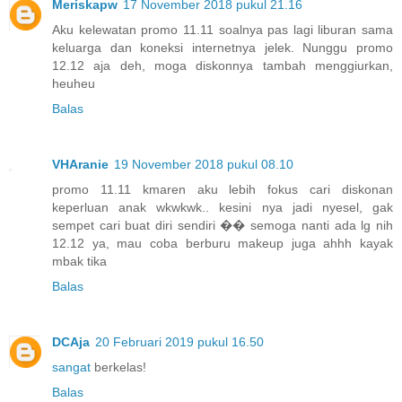
Meriskapw
17 November 2018 pukul 21.16
Aku kelewatan promo 11.11 soalnya pas lagi liburan sama
keluarga dan koneksi internetnya jelek. Nunggu promo
12.12 aja deh, moga diskonnya tambah menggiurkan,
heuheu
Balas
VHAranie
19 November 2018 pukul 08.10
promo 11.11 kmaren aku lebih fokus cari diskonan
keperluan anak wkwkwk.. kesini nya jadi nyesel, gak
sempet cari buat diri sendiri �� semoga nanti ada lg nih
12.12 ya, mau coba berburu makeup juga ahhh kayak
mbak tika
Balas
DCAja
20 Februari 2019 pukul 16.50
sangat
berkelas!
Balas