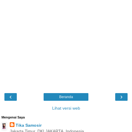
‹
›
Beranda
Lihat versi web
Mengenai Saya
Tika Samosir
Jakarta Timur, DKI JAKARTA, Indonesia