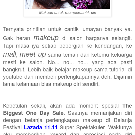
Makeup untuk mempercantik diri
Ternyata printilan untuk cantik lumayan banyak ya.
makeup
Gak heran
di salon harganya selangit.
Tapi masa iya setiap bepergian ke kondangan, ke
mall
meet up
,
sama teman dan ketemu keluarga
mesti ke salon. No... no... no... yang ada pasti
bangkrut. Lebih baik belajar makeup sama tutorial di
youtube dan membeli perlengkapannya deh. Dijamin
lama kelamaan bisa makeup diri sendiri.
Kebetulan sekali, akan ada moment spesial
The
. Saatnya memanjakan diri
Biggest One Day Sale
dengan belanja perlengkapan makeup di Belanja
Festival
Super Spektakuler. Waktunya
Lazada 11.11
aku memberikan reward dan apresiasi pada diri