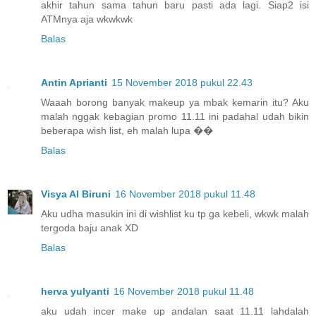
akhir tahun sama tahun baru pasti ada lagi. Siap2 isi
ATMnya aja wkwkwk
Balas
Antin Aprianti
15 November 2018 pukul 22.43
Waaah borong banyak makeup ya mbak kemarin itu? Aku
malah nggak kebagian promo 11.11 ini padahal udah bikin
beberapa wish list, eh malah lupa ��
Balas
Visya Al Biruni
16 November 2018 pukul 11.48
Aku udha masukin ini di wishlist ku tp ga kebeli, wkwk malah
tergoda baju anak XD
Balas
herva yulyanti
16 November 2018 pukul 11.48
aku udah incer make up andalan saat 11.11 lahdalah