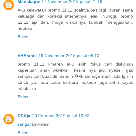
Meriskapw
17 November 2018 pukul 21.16
Aku kelewatan promo 11.11 soalnya pas lagi liburan sama
keluarga dan koneksi internetnya jelek. Nunggu promo
12.12 aja deh, moga diskonnya tambah menggiurkan,
heuheu
Balas
VHAranie
19 November 2018 pukul 08.10
promo 11.11 kmaren aku lebih fokus cari diskonan
keperluan anak wkwkwk.. kesini nya jadi nyesel, gak
sempet cari buat diri sendiri �� semoga nanti ada lg nih
12.12 ya, mau coba berburu makeup juga ahhh kayak
mbak tika
Balas
DCAja
20 Februari 2019 pukul 16.50
sangat
berkelas!
Balas