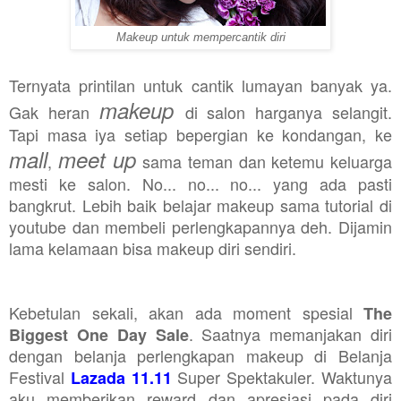
Makeup untuk mempercantik diri
Ternyata printilan untuk cantik lumayan banyak ya.
makeup
Gak heran
di salon harganya selangit.
Tapi masa iya setiap bepergian ke kondangan, ke
mall
meet up
,
sama teman dan ketemu keluarga
mesti ke salon. No... no... no... yang ada pasti
bangkrut. Lebih baik belajar makeup sama tutorial di
youtube dan membeli perlengkapannya deh. Dijamin
lama kelamaan bisa makeup diri sendiri.
Kebetulan sekali, akan ada moment spesial
The
. Saatnya memanjakan diri
Biggest One Day Sale
dengan belanja perlengkapan makeup di Belanja
Festival
Super Spektakuler. Waktunya
Lazada 11.11
aku memberikan reward dan apresiasi pada diri