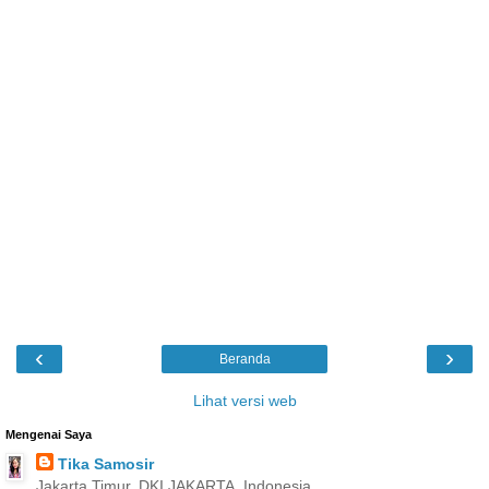
‹
›
Beranda
Lihat versi web
Mengenai Saya
Tika Samosir
Jakarta Timur, DKI JAKARTA, Indonesia