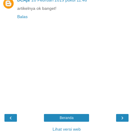
DCAja
20 Februari 2019 pukul 11.46
artikelnya ok banget!
Balas
‹
›
Beranda
Lihat versi web