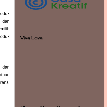
oduk 
 dan 
ilih 
oduk 
Viva Lova
 dan 
tuan 
ansi 