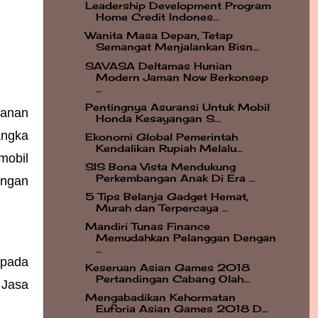
Leadership Development Program
Home Credit Indones...
Wanita Masa Depan, Tetap
Semangat Menjalankan Bisn...
SAVASA Deltamas Hunian
Modern Jaman Now Berkonsep
...
Pentingnya Asuransi Untuk Mobil
anan 
Honda Kesayangan S...
ngka 
Ekonomi Global Pemerintah
Kendalikan Rupiah Melalu...
obil 
SIS Bona Vista Mendukung
Perkembangan Anak Di Era ...
ngan 
5 Tips Belanja Gadget Hemat,
Murah dan Terpercaya ...
Mandiri Tunas Finance
Memudahkan Pelanggan Dengan
...
pada 
Keseruan Asian Games 2018
Pertandingan Cabang Olah...
Jasa 
Mengabadikan Kehormatan
Euforia Asian Games 2018 D...