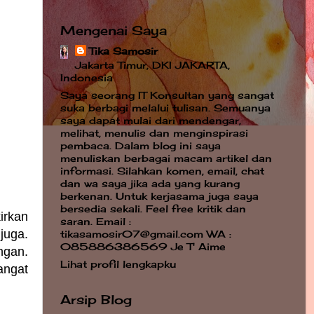
Mengenai Saya
Tika Samosir
Jakarta Timur, DKI JAKARTA,
Indonesia
Saya seorang IT Konsultan yang sangat
suka berbagi melalui tulisan. Semuanya
saya dapat mulai dari mendengar,
melihat, menulis dan menginspirasi
pembaca. Dalam blog ini saya
menuliskan berbagai macam artikel dan
informasi. Silahkan komen, email, chat
dan wa saya jika ada yang kurang
berkenan. Untuk kerjasama juga saya
bersedia sekali. Feel free kritik dan
irkan
saran. Email :
juga.
tikasamosir07@gmail.com WA :
085886386569 Je T' Aime
ngan.
Lihat profil lengkapku
angat
Arsip Blog