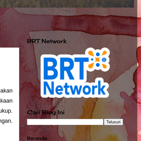
BRT Network
akan 
kaan 
kup. 
Cari Blog Ini
gan. 
Beranda