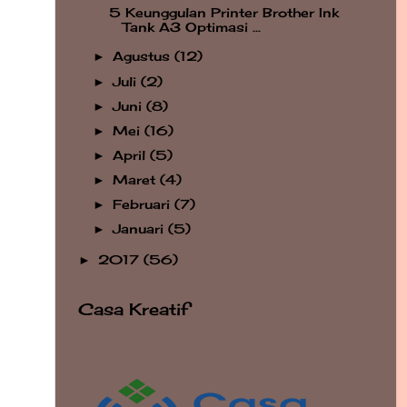
5 Keunggulan Printer Brother Ink
Tank A3 Optimasi ...
Agustus
(12)
►
Juli
(2)
►
Juni
(8)
►
Mei
(16)
►
April
(5)
►
Maret
(4)
►
Februari
(7)
►
Januari
(5)
►
2017
(56)
►
Casa Kreatif