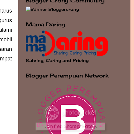
Blogger Crony Community
arus 
urus 
Mama Daring
lami 
obil 
aran 
mpat 
Sahring, Caring and Pricing
Blogger Perempuan Network