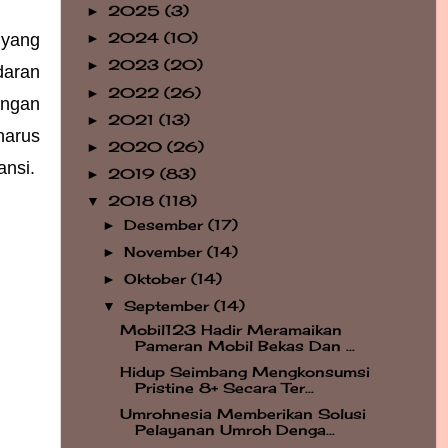
2025
(3)
►
yang 
2024
(10)
►
2023
(20)
►
aran 
2022
(26)
►
ngan 
2021
(13)
►
arus 
2020
(26)
►
ansi.
2019
(83)
►
2018
(118)
▼
Desember
(17)
►
November
(14)
►
Oktober
(14)
►
September
(14)
▼
Mobil123 Hadir Meramaikan
Pameran Mobil Bekas Dan ...
Hidup Seimbang Mengkonsumsi
Pristine 8+ Secara Ter...
Umrohnesia Memberikan Solusi
Pelayanan Umroh Denga...