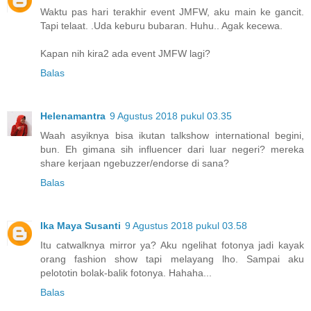
Waktu pas hari terakhir event JMFW, aku main ke gancit.
Tapi telaat. .Uda keburu bubaran. Huhu.. Agak kecewa.
Kapan nih kira2 ada event JMFW lagi?
Balas
Helenamantra
9 Agustus 2018 pukul 03.35
Waah asyiknya bisa ikutan talkshow international begini,
bun. Eh gimana sih influencer dari luar negeri? mereka
share kerjaan ngebuzzer/endorse di sana?
Balas
Ika Maya Susanti
9 Agustus 2018 pukul 03.58
Itu catwalknya mirror ya? Aku ngelihat fotonya jadi kayak
orang fashion show tapi melayang lho. Sampai aku
pelototin bolak-balik fotonya. Hahaha...
Balas