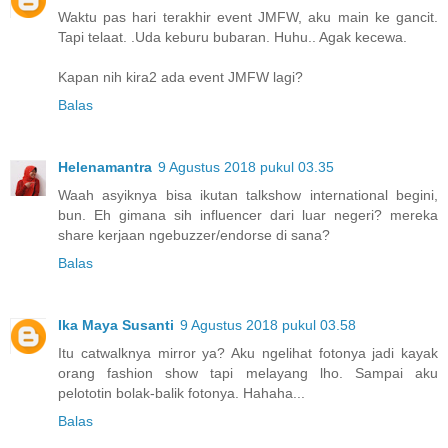
Waktu pas hari terakhir event JMFW, aku main ke gancit.
Tapi telaat. .Uda keburu bubaran. Huhu.. Agak kecewa.
Kapan nih kira2 ada event JMFW lagi?
Balas
Helenamantra
9 Agustus 2018 pukul 03.35
Waah asyiknya bisa ikutan talkshow international begini,
bun. Eh gimana sih influencer dari luar negeri? mereka
share kerjaan ngebuzzer/endorse di sana?
Balas
Ika Maya Susanti
9 Agustus 2018 pukul 03.58
Itu catwalknya mirror ya? Aku ngelihat fotonya jadi kayak
orang fashion show tapi melayang lho. Sampai aku
pelototin bolak-balik fotonya. Hahaha...
Balas