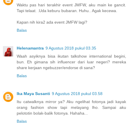
Waktu pas hari terakhir event JMFW, aku main ke gancit.
Tapi telaat. .Uda keburu bubaran. Huhu.. Agak kecewa.
Kapan nih kira2 ada event JMFW lagi?
Balas
Helenamantra
9 Agustus 2018 pukul 03.35
Waah asyiknya bisa ikutan talkshow international begini,
bun. Eh gimana sih influencer dari luar negeri? mereka
share kerjaan ngebuzzer/endorse di sana?
Balas
Ika Maya Susanti
9 Agustus 2018 pukul 03.58
Itu catwalknya mirror ya? Aku ngelihat fotonya jadi kayak
orang fashion show tapi melayang lho. Sampai aku
pelototin bolak-balik fotonya. Hahaha...
Balas