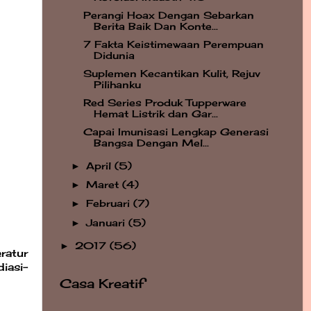
Perangi Hoax Dengan Sebarkan
Berita Baik Dan Konte...
7 Fakta Keistimewaan Perempuan
Didunia
Suplemen Kecantikan Kulit, Rejuv
Pilihanku
Red Series Produk Tupperware
Hemat Listrik dan Gar...
Capai Imunisasi Lengkap Generasi
Bangsa Dengan Mel...
April
(5)
►
Maret
(4)
►
Februari
(7)
►
Januari
(5)
►
2017
(56)
►
ratur
iasi-
Casa Kreatif