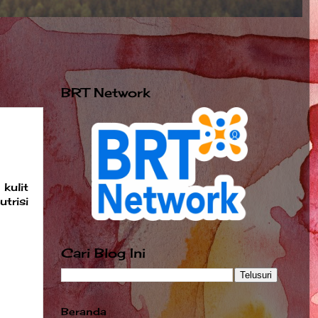
BRT Network
kulit
trisi
Cari Blog Ini
Beranda