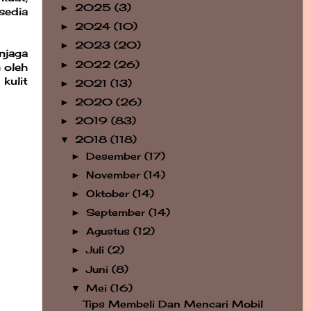
2025
(3)
►
sedia
2024
(10)
►
2023
(20)
►
njaga
2022
(26)
►
 oleh
kulit
2021
(13)
►
2020
(26)
►
2019
(83)
►
2018
(118)
▼
Desember
(17)
►
November
(14)
►
Oktober
(14)
►
September
(14)
►
Agustus
(12)
►
Juli
(2)
►
Juni
(8)
►
Mei
(16)
▼
Tips Membeli Dan Mencari Mobil