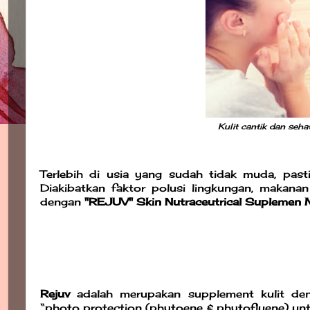
Kulit cantik dan seh
Terlebih di usia yang sudah tidak muda, pasti
Diakibatkan faktor polusi lingkungan, makanan
dengan
"REJUV" Skin Nutraceutrical Suplemen M
Rejuv
adalah merupakan supplement kulit den
“photo protection (phytoene & phytofluene) u