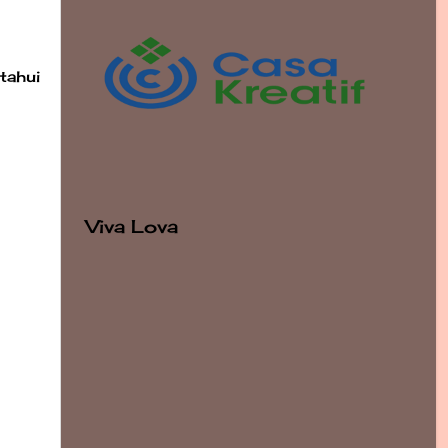
tahui
Viva Lova