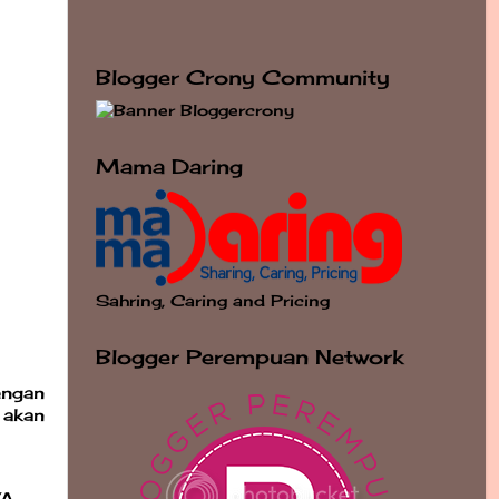
Blogger Crony Community
Mama Daring
Sahring, Caring and Pricing
Blogger Perempuan Network
engan
 akan
VA