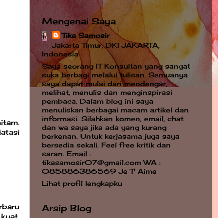
Mengenai Saya
Tika Samosir
Jakarta Timur, DKI JAKARTA,
Indonesia
Saya seorang IT Konsultan yang sangat
suka berbagi melalui tulisan. Semuanya
saya dapat mulai dari mendengar,
melihat, menulis dan menginspirasi
pembaca. Dalam blog ini saya
menuliskan berbagai macam artikel dan
informasi. Silahkan komen, email, chat
itam.
dan wa saya jika ada yang kurang
atasi
berkenan. Untuk kerjasama juga saya
bersedia sekali. Feel free kritik dan
saran. Email :
tikasamosir07@gmail.com WA :
085886386569 Je T' Aime
Lihat profil lengkapku
rbaru
Arsip Blog
kuat,