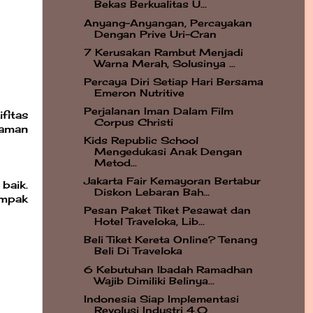
Bekas Berkualitas U...
Anyang-Anyangan, Percayakan
Dengan Prive Uri-Cran
7 Kerusakan Rambut Menjadi
Warna Merah, Solusinya ...
Percaya Diri Setiap Hari Bersama
Emeron Nutritive
Perjalanan Iman Dalam Film
fitas
Corpus Christi
 aman
Kids Republic School
Mengedukasi Anak Dengan
Metod...
Jakarta Fair Kemayoran Bertabur
baik.
Diskon Lebaran Bah...
ampak
Pesan Paket Tiket Pesawat dan
Hotel Traveloka, Lib...
Beli Tiket Kereta Online? Tenang
Beli Di Traveloka
6 Kebutuhan Ibadah Ramadhan
Wajib Dimiliki Belinya...
Indonesia Siap Implementasi
Revolusi Industri 4.0