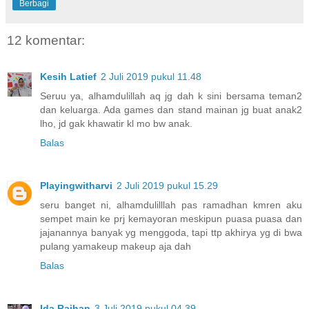
Berbagi
12 komentar:
Kesih Latief
2 Juli 2019 pukul 11.48
Seruu ya, alhamdulillah aq jg dah k sini bersama teman2
dan keluarga. Ada games dan stand mainan jg buat anak2
lho, jd gak khawatir kl mo bw anak.
Balas
Playingwitharvi
2 Juli 2019 pukul 15.29
seru banget ni, alhamdulilllah pas ramadhan kmren aku
sempet main ke prj kemayoran meskipun puasa puasa dan
jajanannya banyak yg menggoda, tapi ttp akhirya yg di bwa
pulang yamakeup makeup aja dah
Balas
Ida Raihan
3 Juli 2019 pukul 04.39