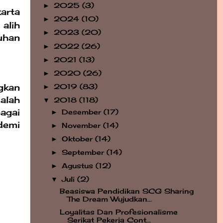
2025
(3)
►
arta
2024
(10)
►
alih
2023
(20)
►
uhan
2022
(26)
►
2021
(13)
►
2020
(26)
►
gkan
2019
(83)
►
alah
2018
(118)
▼
agai
Desember
(17)
►
demi
November
(14)
►
Oktober
(14)
►
September
(14)
►
Agustus
(12)
►
Juli
(2)
▼
Beasiswa Pendidikan SCG Sharing
The Dream Wujudkan...
Loyalitas Dan Profesionalisme
Serikat Pekerja Cont...