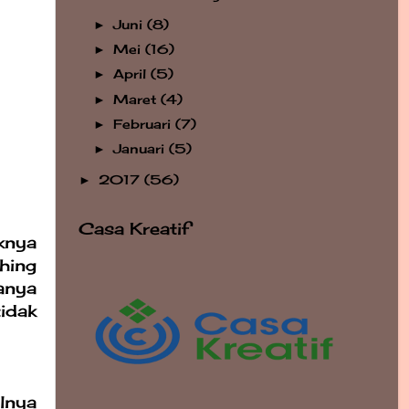
Juni
(8)
►
Mei
(16)
►
April
(5)
►
Maret
(4)
►
Februari
(7)
►
Januari
(5)
►
2017
(56)
►
Casa Kreatif
knya
hing
anya
idak
lnya