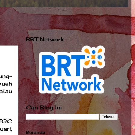
BRT Network
ung-
buah
atau
Cari Blog Ini
RTGC
uari,
Beranda