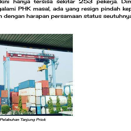
ini hanya tersisa sekitar 253 pekerja. Di
galami PHK masal, ada yang resign pindah ke
an dengan harapan persamaan status seutuhnya
 Pelabuhan Tanjung Priok