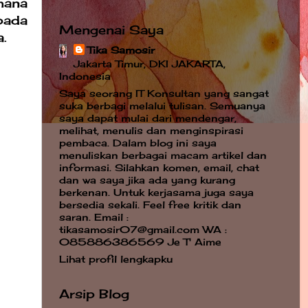
mana
pada
Mengenai Saya
.
Tika Samosir
Jakarta Timur, DKI JAKARTA,
Indonesia
Saya seorang IT Konsultan yang sangat
suka berbagi melalui tulisan. Semuanya
saya dapat mulai dari mendengar,
melihat, menulis dan menginspirasi
pembaca. Dalam blog ini saya
menuliskan berbagai macam artikel dan
informasi. Silahkan komen, email, chat
dan wa saya jika ada yang kurang
berkenan. Untuk kerjasama juga saya
bersedia sekali. Feel free kritik dan
saran. Email :
tikasamosir07@gmail.com WA :
085886386569 Je T' Aime
Lihat profil lengkapku
Arsip Blog