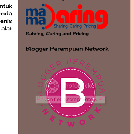
ntuk
roda
enis
alat
Sahring, Caring and Pricing
Blogger Perempuan Network