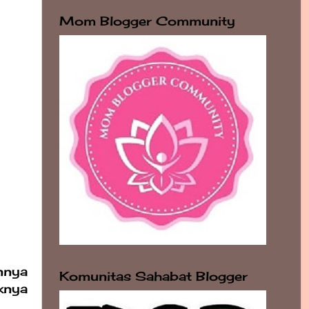
Mom Blogger Community
nnya
Komunitas Sahabat Blogger
knya