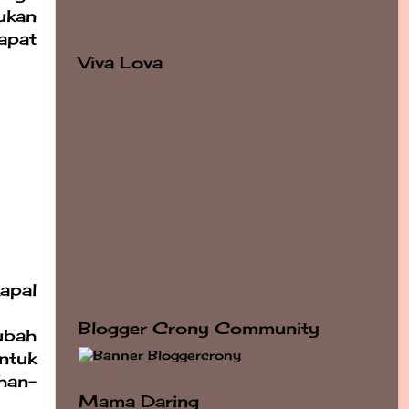
ukan
apat
Viva Lova
apal
Blogger Crony Community
ubah
untuk
han-
Mama Daring