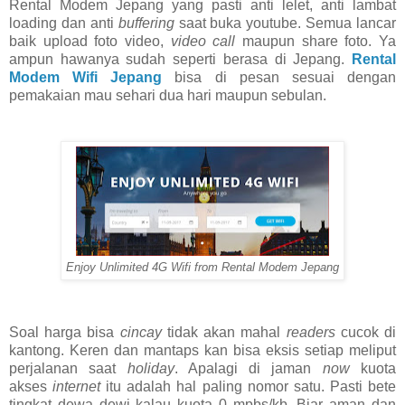
Rental Modem Jepang yang pasti anti lelet, anti lambat
loading dan anti
buffering
saat buka youtube. Semua lancar
baik upload foto video,
video call
maupun share foto. Ya
ampun hawanya sudah seperti berasa di Jepang.
Rental
Modem Wifi Jepang
bisa di pesan sesuai dengan
pemakaian mau sehari dua hari maupun sebulan.
Enjoy Unlimited 4G Wifi from Rental Modem Jepang
Soal harga bisa
cincay
tidak akan mahal
readers
cucok di
kantong. Keren dan mantaps kan bisa eksis setiap meliput
perjalanan saat
holiday
. Apalagi di jaman
now
kuota
akses
internet
itu adalah hal paling nomor satu. Pasti bete
tingkat dewa dewi kalau kuota 0 mpbs/kb. Biar aman dan