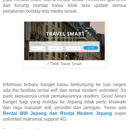
dan kurang mantap kalau tidak bisa
update
semua
perjalanan
holiday
kita media sosial.
I Think Travel Smart
Informasi terbaru banget kalau berkunjung ke luar negeri
ada lho fasilitas rental
wifi
dan rental modem
unlimited
. So
pasti sepuasnya untuk pemakaiannya
readers
.
Good News
banget bagi yang
holiday
ke Jepang tidak perlu khawatir
dan ragu masalah
wifi
,
provider
dan jaringan. Yesss ada
Rental Wifi Jepang dan Rental Modem Jepang
super
unlimited maksimal
support
4G.