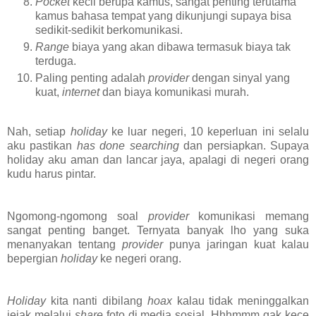
Pocket
kecil berupa kamus, sangat penting terutama
kamus bahasa tempat yang dikunjungi supaya bisa
sedikit-sedikit berkomunikasi.
Range
biaya yang akan dibawa termasuk biaya tak
terduga.
Paling penting adalah
provider
dengan sinyal yang
kuat,
internet
dan biaya komunikasi murah.
Nah, setiap
holiday
ke luar negeri, 10 keperluan ini selalu
aku pastikan
has done
searching
dan persiapkan. Supaya
holiday aku aman dan lancar jaya, apalagi di negeri orang
kudu harus pintar.
Ngomong-ngomong soal
provider
komunikasi memang
sangat penting banget. Ternyata banyak lho yang suka
menanyakan tentang
provider
punya jaringan kuat kalau
bepergian
holiday
ke negeri orang.
Holiday
kita nanti dibilang
hoax
kalau tidak meninggalkan
jejak melalui
share
foto di media sosial. Hhhmmm gak kece