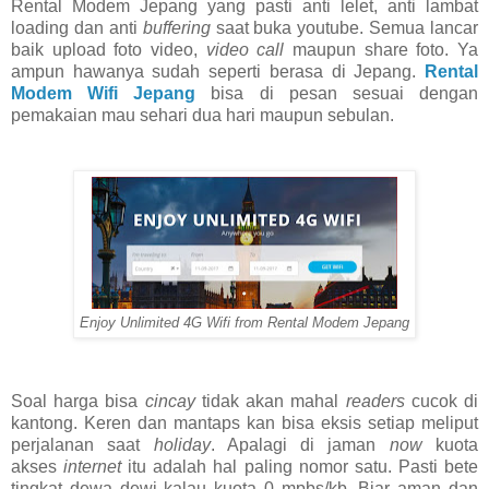
Rental Modem Jepang yang pasti anti lelet, anti lambat
loading dan anti
buffering
saat buka youtube. Semua lancar
baik upload foto video,
video call
maupun share foto. Ya
ampun hawanya sudah seperti berasa di Jepang.
Rental
Modem Wifi Jepang
bisa di pesan sesuai dengan
pemakaian mau sehari dua hari maupun sebulan.
Enjoy Unlimited 4G Wifi from Rental Modem Jepang
Soal harga bisa
cincay
tidak akan mahal
readers
cucok di
kantong. Keren dan mantaps kan bisa eksis setiap meliput
perjalanan saat
holiday
. Apalagi di jaman
now
kuota
akses
internet
itu adalah hal paling nomor satu. Pasti bete
tingkat dewa dewi kalau kuota 0 mpbs/kb. Biar aman dan