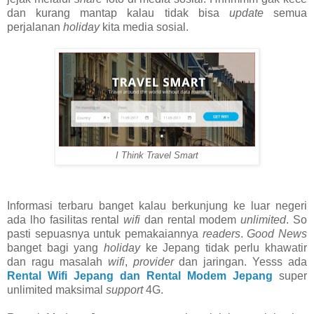
dan kurang mantap kalau tidak bisa
update
semua
perjalanan
holiday
kita media sosial.
I Think Travel Smart
Informasi terbaru banget kalau berkunjung ke luar negeri
ada lho fasilitas rental
wifi
dan rental modem
unlimited
. So
pasti sepuasnya untuk pemakaiannya
readers
.
Good News
banget bagi yang
holiday
ke Jepang tidak perlu khawatir
dan ragu masalah
wifi
,
provider
dan jaringan. Yesss ada
Rental Wifi Jepang dan Rental Modem Jepang
super
unlimited maksimal
support
4G.