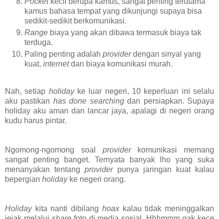
Pocket
kecil berupa kamus, sangat penting terutama
kamus bahasa tempat yang dikunjungi supaya bisa
sedikit-sedikit berkomunikasi.
Range
biaya yang akan dibawa termasuk biaya tak
terduga.
Paling penting adalah
provider
dengan sinyal yang
kuat,
internet
dan biaya komunikasi murah.
Nah, setiap
holiday
ke luar negeri, 10 keperluan ini selalu
aku pastikan
has done
searching
dan persiapkan. Supaya
holiday aku aman dan lancar jaya, apalagi di negeri orang
kudu harus pintar.
Ngomong-ngomong soal
provider
komunikasi memang
sangat penting banget. Ternyata banyak lho yang suka
menanyakan tentang
provider
punya jaringan kuat kalau
bepergian
holiday
ke negeri orang.
Holiday
kita nanti dibilang
hoax
kalau tidak meninggalkan
jejak melalui
share
foto di media sosial. Hhhmmm gak kece