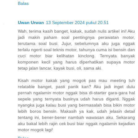
Balas
Uwan Urwan
13 September 2024 pukul 20.51
Wah, terima kasih banget, kakak, sudah nulis artikel ini! Aku
jadi makin paham soal pentingnya perawatan motor,
terutama soal busi. Jujur, sebelumnya aku juga nggak
terlalu ngerti soal teknis motor, tahunya cuma isi bensin dan
cuci motor biar kelihatan kinclong. Ternyata banyak
komponen kecil yang harus diperhatikan supaya motor
tetap jalan lancar, kayak busi, oli, sama aki.
Kisah motor kakak yang mogok pas mau meeting tuh
relatable banget, pasti panik kan? Aku jadi inget dulu
pernah ngalamin motor nggak bisa di-starter gara-gara hal
sepele yang ternyata businya udah harus diganti. Nggak
nyangka juga kalau busi yang bermasalah bisa bikin motor
lebih boros bensin. Makasih ya kak, udah jelasin detail
tentang ini, bener-bener nambah wawasan aku. Sekarang
aku bakal lebih rajin cek busi biar nggak ngalamin kejadian
motor mogok lagi!