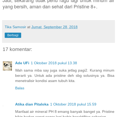
Jadi, sekarang tidak perlu ragu lagi untuk minum air
yang bersih, aman dan sehat dari Pristine 8+.
Tika Samosir
at
Jumat, September 28, 2018
Berbagi
17 komentar:
Ade UFi
1 Oktober 2018 pukul 13.38
Wah sama mba say juga suka jetlag pagi2. Kurang minum
berarti ya. Untuk ada pristine deh sbg solusinya ya. Bisa
menetralisir kondisi asam tubuh kita.
Balas
Atika dian Pitaloka
1 Oktober 2018 pukul 15.59
Manfaat air mineral PH 8 emang banyak banget ya. Pristine
bikin badan cepet seger lagi habis beraktifitas seharian.